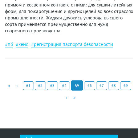
прямом и косвенном контакте с ними; для сушки литейных
форм; для пожаротушения и других целей во всех отраслях
промышленности. Жидкая двуокись углерода высшего
сорта применяется преимущественно для нужд
сварочного производства.
#пб
#кейс
#регистрация паспорта безопасности
«
‹
65
61
62
63
64
66
67
68
69
›
»