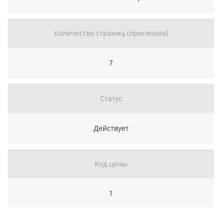
Количество страниц (оригинала)
7
Статус
Действует
Код цены
1