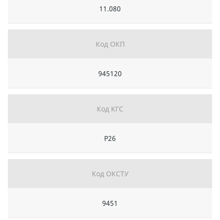
11.080
Код ОКП
945120
Код КГС
Р26
Код ОКСТУ
9451