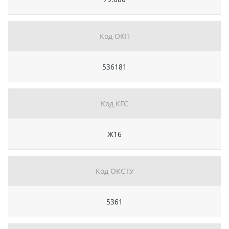
Код ОКП
536181
Код КГС
Ж16
Код ОКСТУ
5361