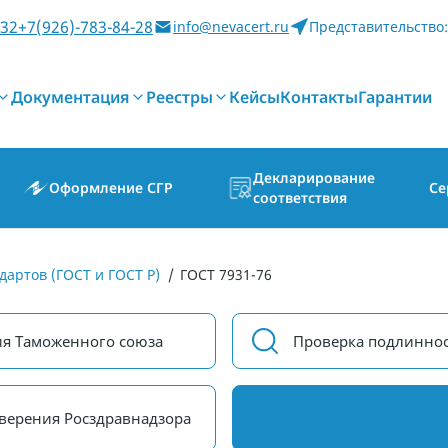
-32
+7(926)-783-84-28
info@nevacert.ru
Представительство:
Документация
Реестры
Кейсы
Контакты
Гарантии
Декларирование
Оформление СГР
Се
соответствия
дартов (ГОСТ и ГОСТ Р)
/
ГОСТ 7931-76
ия Таможенного союза
Проверка подлиннос
верения Росздравнадзора