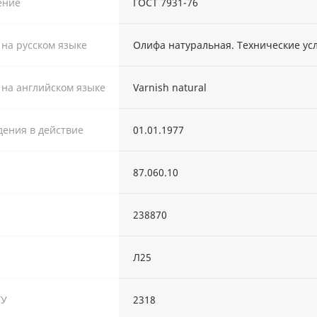
ение
ГОСТ 7931-76
 на русском языке
Олифа натуральная. Технические ус
 на английском языке
Varnish natural
дения в действие
01.01.1977
87.060.10
238870
Л25
ТУ
2318