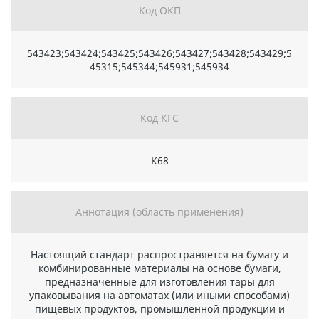
Код ОКП
543423;543424;543425;543426;543427;543428;543429;5
45315;545344;545931;545934
Код КГС
К68
Аннотация (область применения)
Настоящий стандарт распространяется на бумагу и
комбинированные материалы на основе бумаги,
предназначенные для изготовления тары для
упаковывания на автоматах (или иными способами)
пищевых продуктов, промышленной продукции и