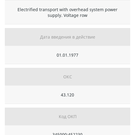
Electrified transport with overhead system power
supply. Voltage row
Дата введения в действие
01.01.1977
ОКС
43.120
Код ОКП
345000;452230