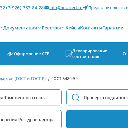
-32
+7(926)-783-84-28
info@nevacert.ru
Представительство:
Документация
Реестры
Кейсы
Контакты
Гарантии
Декларирование
Оформление СГР
Се
соответствия
дартов (ГОСТ и ГОСТ Р)
/
ГОСТ 5480-59
ия Таможенного союза
Проверка подлиннос
верения Росздравнадзора