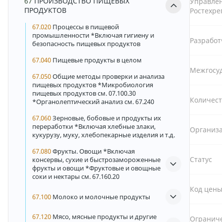
67
ПРОИЗВОДСТВО ПИЩЕВЫХ
Управле
ПРОДУКТОВ
Ростехре
67.020
Процессы в пищевой
промышленности *Включая гигиену и
Разрабо
безопасность пищевых продуктов
67.040
Пищевые продукты в целом
Межгосу
67.050
Общие методы проверки и анализа
пищевых продуктов *Микробиология
пищевых продуктов см. 07.100.30
Количест
*Органолептический анализ см. 67.240
67.060
Зерновые, бобовые и продукты их
переработки *Включая хлебные злаки,
Организа
кукурузу, муку, хлебопекарные изделия и т.д.
67.080
Фрукты. Овощи *Включая
Статус
консервы, сухие и быстрозамороженные
фрукты и овощи *Фруктовые и овощные
соки и нектары см. 67.160.20
Код цен
67.100
Молоко и молочные продукты
67.120
Мясо, мясные продукты и другие
Ограниче