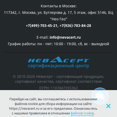
Контакты в Москве:
117342, г. Москва, ул. Бутлерова д. 17, 5 этаж, офис 5146, БЦ
"Нео Гео"
+7(499)-703-45-21,
+7(926)-783-84-28
E-mail:
info@nevacert.ru
График работы:
пн - пят: 10:00 - 19:00, сб, вс - выходной
© 2010-2026 Невасерт - сертификация продукции,
сертификат качества, сертификат соответствия
ОГРН: 1107847355362
ИНН/КПП: 7801531687
Перейдя на сайт, вы соглашаетесь с использованием
ИНН/КПП: 780601001
файлов cookie для сбора информации на сайте
Политика персональных данных
https://nevacert.ru и за его пределами. Ознакомьтесь
с нашими правилами в отношении
файлов cookie
.
Дизайн и разработка
Koyu.Tech