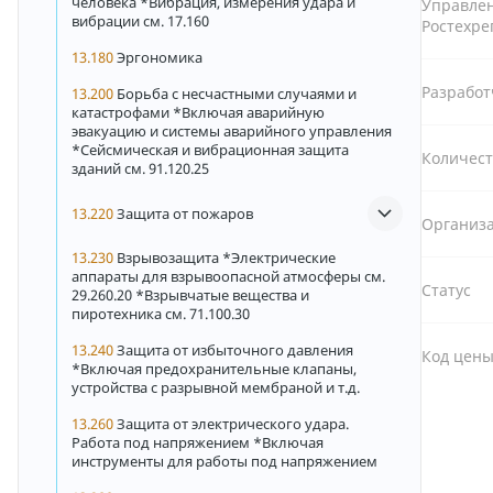
человека *Вибрация, измерения удара и
Управле
вибрации см. 17.160
Ростехре
13.180
Эргономика
Разрабо
13.200
Борьба с несчастными случаями и
катастрофами *Включая аварийную
эвакуацию и системы аварийного управления
*Сейсмическая и вибрационная защита
Количест
зданий см. 91.120.25
13.220
Защита от пожаров
Организа
13.230
Взрывозащита *Электрические
аппараты для взрывоопасной атмосферы см.
Статус
29.260.20 *Взрывчатые вещества и
пиротехника см. 71.100.30
13.240
Защита от избыточного давления
Код цен
*Включая предохранительные клапаны,
устройства с разрывной мембраной и т.д.
13.260
Защита от электрического удара.
Работа под напряжением *Включая
инструменты для работы под напряжением