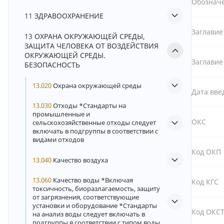
Обознач
11
ЗДРАВООХРАНЕНИЕ
Заглавие
13
ОХРАНА ОКРУЖАЮЩЕЙ СРЕДЫ,
ЗАЩИТА ЧЕЛОВЕКА ОТ ВОЗДЕЙСТВИЯ
ОКРУЖАЮЩЕЙ СРЕДЫ.
Заглавие
БЕЗОПАСНОСТЬ
13.020
Охрана окружающей среды
Дата вве
13.030
Отходы *Стандарты на
промышленные и
ОКС
сельскохозяйственные отходы следует
включать в подгруппы в соответствии c
видами отходов
Код ОКП
13.040
Качество воздуха
13.060
Качество воды *Включая
Код КГС
токсичность, биоразлагаемость, защиту
от загрязнения, соответствующие
установки и оборудование *Стандарты
Код ОКС
на анализ воды следует включать в
подгруппы в соответствии с типом воды