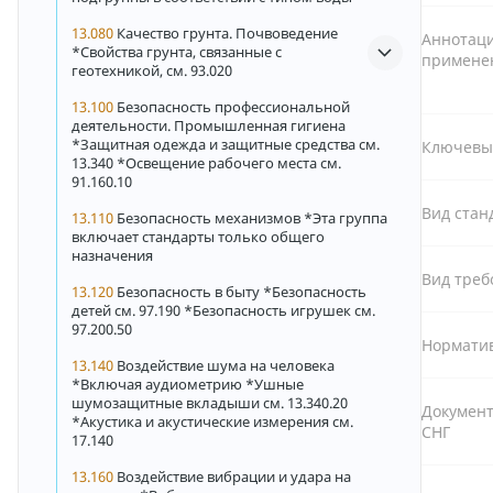
13.080
Качество грунта. Почвоведение
Аннотаци
*Свойства грунта, связанные с
примене
геотехникой, см. 93.020
13.100
Безопасность профессиональной
деятельности. Промышленная гигиена
*Защитная одежда и защитные средства см.
Ключевы
13.340 *Освещение рабочего места см.
91.160.10
Вид стан
13.110
Безопасность механизмов *Эта группа
включает стандарты только общего
назначения
Вид треб
13.120
Безопасность в быту *Безопасность
детей см. 97.190 *Безопасность игрушек см.
97.200.50
Норматив
13.140
Воздействие шума на человека
*Включая аудиометрию *Ушные
шумозащитные вкладыши см. 13.340.20
Документ
*Акустика и акустические измерения см.
СНГ
17.140
13.160
Воздействие вибрации и удара на