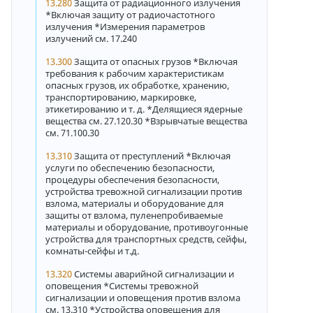
13.280
Защита от радиационного излучения
*Включая защиту от радиочастотного
излучения *Измерения параметров
излучений см. 17.240
13.300
Защита от опасных грузов *Включая
требования к рабочим характеристикам
опасных грузов, их обработке, хранению,
транспортированию, маркировке,
этикетированию и т. д. *Делящиеся ядерные
вещества см. 27.120.30 *Взрывчатые вещества
см. 71.100.30
13.310
Защита от преступлений *Включая
услуги по обеспечению безопасности,
процедуры обеспечения безопасности,
устройства тревожной сигнализации против
взлома, материалы и оборудование для
защиты от взлома, пуленепробиваемые
материалы и оборудование, противоугонные
устройства для транспортных средств, сейфы,
комнаты-сейфы и т.д.
13.320
Системы аварийной сигнализации и
оповещения *Системы тревожной
сигнализации и оповещения против взлома
см. 13.310 *Устройства оповещения для