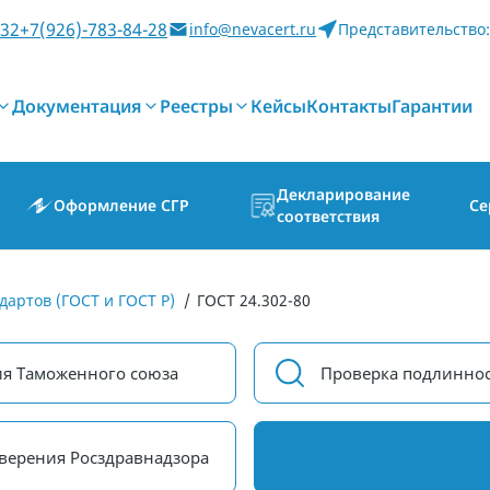
-32
+7(926)-783-84-28
info@nevacert.ru
Представительство:
Документация
Реестры
Кейсы
Контакты
Гарантии
Декларирование
Оформление СГР
Се
соответствия
дартов (ГОСТ и ГОСТ Р)
/
ГОСТ 24.302-80
ия Таможенного союза
Проверка подлиннос
верения Росздравнадзора