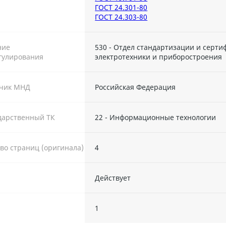
ГОСТ 24.301-80
ГОСТ 24.303-80
ние
530 - Отдел стандартизации и серт
гулирования
электротехники и приборостроения
тчик МНД
Российская Федерация
дарственный ТК
22 - Информационные технологии
во страниц (оригинала)
4
Действует
ы
1