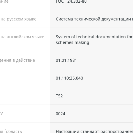
ение
ГОСТ 24.302-80
 на русском языке
Система технической документации 
 на английском языке
System of technical documentation fo
schemes making
дения в действие
01.01.1981
01.110;25.040
Т52
ТУ
0024
я (область
Настоящий стандарт распространяе