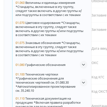
Обознач
01.060
Величины и единицы измерения
*Стандарты, включенные в эту группу,
следует также включать в другие группы и/
или подгруппы в соответствии с их темами
Заглавие
01.070
Цветовое кодирование *Стандарты,
включенные в эту группу, следует также
Заглавие
включать в другие группы и/или подгруппы
в соответствии с их темами
01.075
Знаковые обозначения *Стандарты,
включенные в эту группу, следует также
Дата вве
включать в другие группы и/или подгруппы
в соответствии с их темами
ОКС
01.080
Графические обозначения
01.100
Технические чертежи
Код КГС
*Графические обозначения для
технических чертежей см. 01.080.30
*Автоматизированное проектирование
см. 35.240.10
Код ОКС
01.110
Техническая документация на
продукцию *Включая правила разработки
Аннотаци
руководств для пользователей,