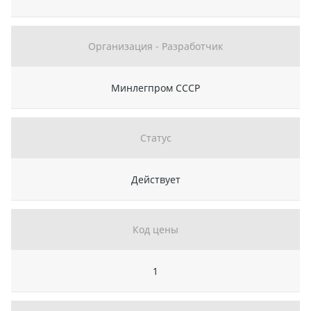
Организация - Разработчик
Минлегпром СССР
Статус
Действует
Код цены
1