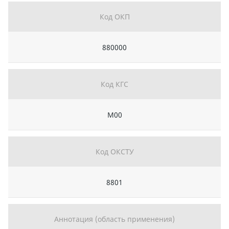
Код ОКП
880000
Код КГС
М00
Код ОКСТУ
8801
Аннотация (область применения)