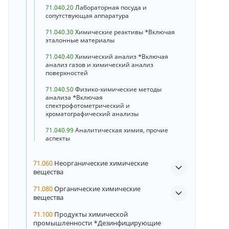
71.040.20
Лабораторная посуда и
сопутствующая аппаратура
71.040.30
Химические реактивы *Включая
эталонные материалы
71.040.40
Химический анализ *Включая
анализ газов и химический анализ
поверхностей
71.040.50
Физико-химические методы
анализа *Включая
спектрофотометрический и
хроматографический анализы
71.040.99
Аналитическая химия, прочие
аспекты
71.060
Неорганические химические
вещества
71.080
Органические химические
вещества
71.100
Продукты химической
промышленности *Дезинфицирующие