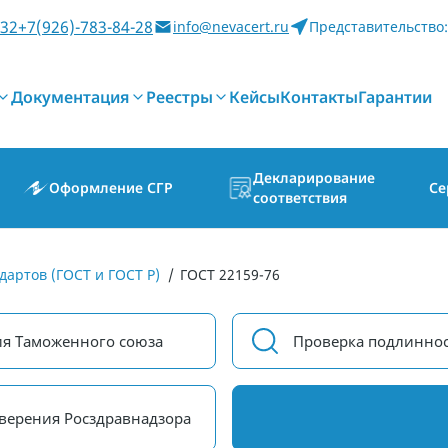
-32
+7(926)-783-84-28
info@nevacert.ru
Представительство:
Документация
Реестры
Кейсы
Контакты
Гарантии
Декларирование
Оформление СГР
Се
соответствия
дартов (ГОСТ и ГОСТ Р)
/
ГОСТ 22159-76
ия Таможенного союза
Проверка подлиннос
верения Росздравнадзора