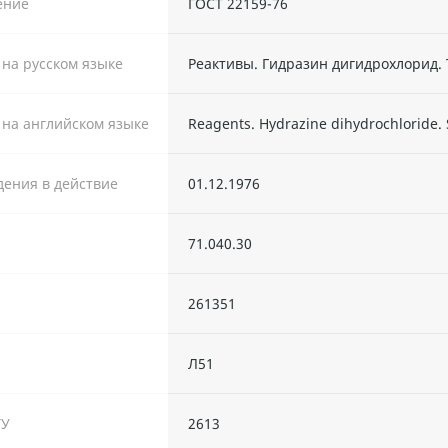
ение
ГОСТ 22159-76
 на русском языке
Реактивы. Гидразин дигидрохлорид.
 на английском языке
Reagents. Hydrazine dihydrochloride. 
дения в действие
01.12.1976
71.040.30
261351
Л51
ТУ
2613