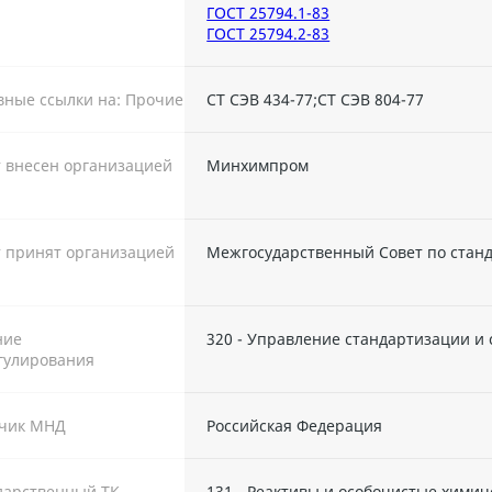
ГОСТ 25794.1-83
ГОСТ 25794.2-83
ные ссылки на: Прочие
СТ СЭВ 434-77;СТ СЭВ 804-77
 внесен организацией
Минхимпром
 принят организацией
Межгосударственный Совет по стан
ние
320 - Управление стандартизации и
гулирования
тчик МНД
Российская Федерация
дарственный ТК
131 - Реактивы и особочистые хими