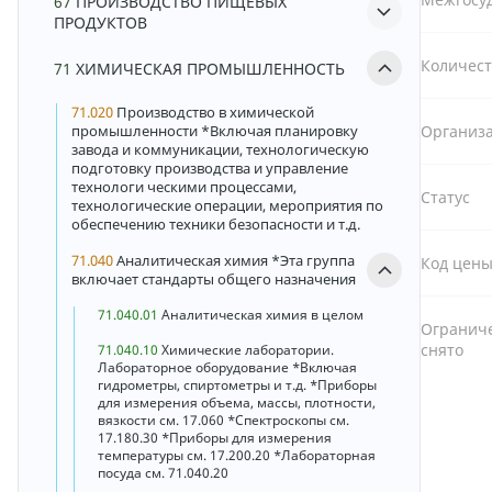
67
ПРОИЗВОДСТВО ПИЩЕВЫХ
ПРОДУКТОВ
Количест
71
ХИМИЧЕСКАЯ ПРОМЫШЛЕННОСТЬ
71.020
Производство в химической
промышленности *Включая планировку
Организа
завода и коммуникации, технологическую
подготовку производства и управление
технологи ческими процессами,
Статус
технологические операции, мероприятия по
обеспечению техники безопасности и т.д.
71.040
Аналитическая химия *Эта группа
Код цен
включает стандарты общего назначения
71.040.01
Аналитическая химия в целом
Ограниче
снято
71.040.10
Химические лаборатории.
Лабораторное оборудование *Включая
гидрометры, спиртометры и т.д. *Приборы
для измерения объема, массы, плотности,
вязкости см. 17.060 *Спектроскопы см.
17.180.30 *Приборы для измерения
температуры см. 17.200.20 *Лабораторная
посуда см. 71.040.20