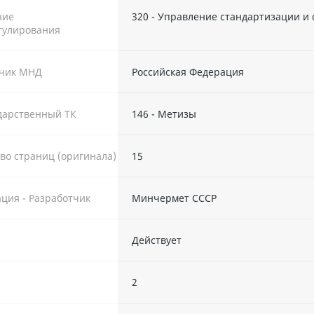
ние
320 - Управление стандартизации и
гулирования
тчик МНД
Российская Федерация
дарственный ТК
146 - Метизы
во страниц (оригинала)
15
ция - Разработчик
Минчермет СССР
Действует
ы
2