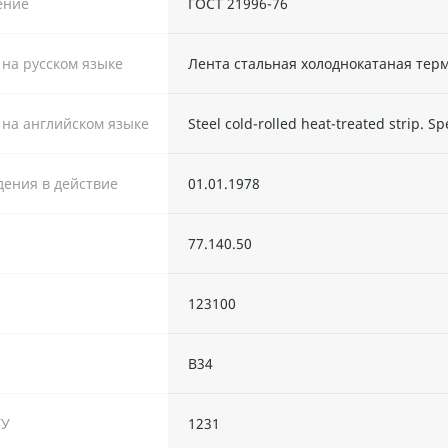
ение
ГОСТ 21996-76
 на русском языке
Лента стальная холоднокатаная тер
 на английском языке
Steel cold-rolled heat-treated strip. Sp
дения в действие
01.01.1978
77.140.50
123100
В34
ТУ
1231