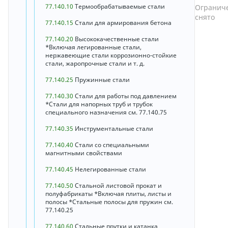
77.140.10
Термообрабатываемые стали
Ограниче
снято
77.140.15
Стали для армирования бетона
77.140.20
Высококачественные стали
*Включая легированные стали,
нержавеющие стали коррозионно-стойкие
стали, жаропрочные стали и т. д.
77.140.25
Пружинные стали
77.140.30
Стали для работы под давлением
*Стали для напорных труб и трубок
специального назначения см. 77.140.75
77.140.35
Инструментальные стали
77.140.40
Стали со специальными
магнитными свойствами
77.140.45
Нелегированные стали
77.140.50
Стальной листовой прокат и
полуфабрикаты *Включая плиты, листы и
полосы *Стальные полосы для пружин см.
77.140.25
77.140.60
Стальные прутки и катанка