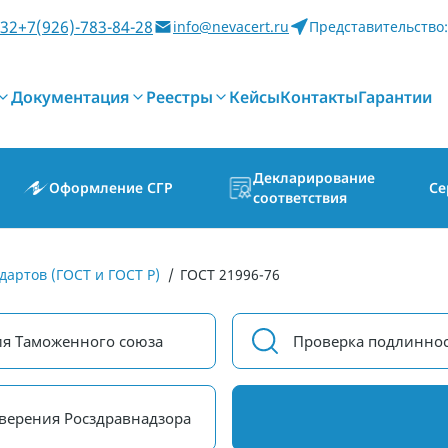
-32
+7(926)-783-84-28
info@nevacert.ru
Представительство:
Документация
Реестры
Кейсы
Контакты
Гарантии
Декларирование
Оформление СГР
Се
соответствия
дартов (ГОСТ и ГОСТ Р)
/
ГОСТ 21996-76
ия Таможенного союза
Проверка подлиннос
верения Росздравнадзора