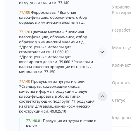
из чугуна и стали см. 77.140
Управле
77.100
Ферросплавы *Включая
Ростехре
классификацию, обозначение, отбор
образцов, химический анализ и т.д.
Разрабо
77.120
Цветные металлы *Включая
классификацию, обозначение, отбор
образцов, химический анализ и т.д.
*Драгоценные металлы для
Межгосу
стоматологии см. 11.060.10
*Драгоценные металлы для
ювелирного дела см. 39.060 *Размеры и
Количест
классы качества продукции из цветных
металлов см. 77.150
77.140
Продукция из чугуна и стали
Организа
*Стандарты, содержащие классы
качества и формы продукции следует
классифицировать в обоих типах
Статус
соответствующих подгрупп *Продукция
из стали для авиационно-космических
конструкций см. 49.025.10
Код цен
77.140.01
Продукция из чугуна и стали в
целом