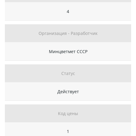
4
Организация - Разработчик
Минцветмет СССР
Статус
Действует
Код цены
1