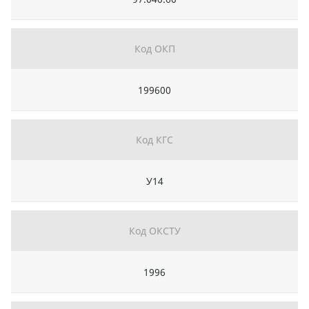
Код ОКП
199600
Код КГС
У14
Код ОКСТУ
1996