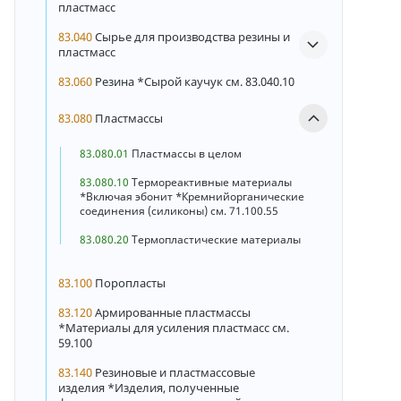
пластмасс
83.040
Сырье для производства резины и
пластмасс
83.060
Резина *Сырой каучук см. 83.040.10
83.080
Пластмассы
83.080.01
Пластмассы в целом
83.080.10
Термореактивные материалы
*Включая эбонит *Кремнийорганические
соединения (силиконы) см. 71.100.55
83.080.20
Термопластические материалы
83.100
Поропласты
83.120
Армированные пластмассы
*Материалы для усиления пластмасс см.
59.100
83.140
Резиновые и пластмассовые
изделия *Изделия, полученные