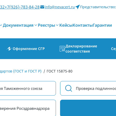
-32
+7(926)-783-84-28
info@nevacert.ru
Представительство:
Документация
Реестры
Кейсы
Контакты
Гарантии
Декларирование
Оформление СГР
Се
соответствия
дартов (ГОСТ и ГОСТ Р)
/
ГОСТ 15875-80
ия Таможенного союза
Проверка подлиннос
верения Росздравнадзора