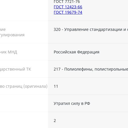
ГОСТ 7721-76
ГОСТ 12423-66
ГОСТ 19679-74
ние
320 - Управление стандартизации и
гулирования
тчик МНД
Российская Федерация
дарственный ТК
217 - Полиолефины, полистирольные
во страниц (оригинала)
11
Утратил силу в РФ
ы
2