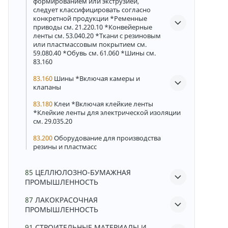
формированием или экструзией,
следует классифицировать согласно
конкретной продукции *Ременные
приводы см. 21.220.10 *Конвейерные
ленты см. 53.040.20 *Ткани с резиновым
или пластмассовым покрытием см.
59.080.40 *Обувь см. 61.060 *Шины см.
83.160
83.160
Шины *Включая камеры и
клапаны
83.180
Клеи *Включая клейкие ленты
*Клейкие ленты для электрической изоляции
см. 29.035.20
83.200
Оборудование для производства
резины и пластмасс
85
ЦЕЛЛЮЛОЗНО-БУМАЖНАЯ
ПРОМЫШЛЕННОСТЬ
87
ЛАКОКРАСОЧНАЯ
ПРОМЫШЛЕННОСТЬ
91
СТРОИТЕЛЬНЫЕ МАТЕРИАЛЫ И