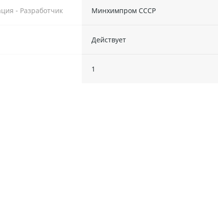
ция - Разработчик
Минхимпром СССР
Действует
ы
1