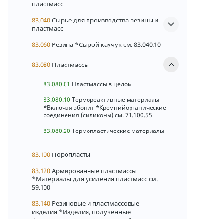
пластмасс
83.040
Сырье для производства резины и
пластмасс
83.060
Резина *Сырой каучук см. 83.040.10
83.080
Пластмассы
83.080.01
Пластмассы в целом
83.080.10
Термореактивные материалы
*Включая эбонит *Кремнийорганические
соединения (силиконы) см. 71.100.55
83.080.20
Термопластические материалы
83.100
Поропласты
83.120
Армированные пластмассы
*Материалы для усиления пластмасс см.
59.100
83.140
Резиновые и пластмассовые
изделия *Изделия, полученные