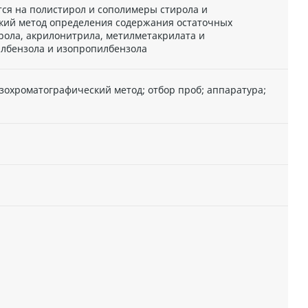
ся на полистирол и сополимеры стирола и
кий метод определения содержания остаточных
рола, акрилонитрила, метилметакрилата и
лбензола и изопропилбензола
зохроматографический метод; отбор проб; аппаратура;