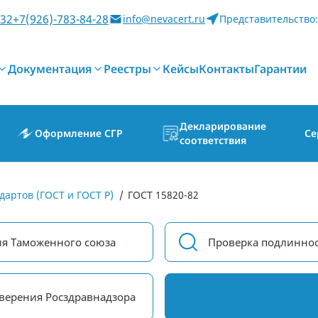
-32
+7(926)-783-84-28
info@nevacert.ru
Представительство:
Документация
Реестры
Кейсы
Контакты
Гарантии
Декларирование
Оформление СГР
Се
соответствия
дартов (ГОСТ и ГОСТ Р)
/
ГОСТ 15820-82
ия Таможенного союза
Проверка подлиннос
верения Росздравнадзора