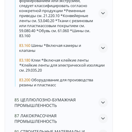
формированием или экструзией,
следует классифицировать согласно
конкретной продукции *Ременные
приводы см. 21.220.10 *Конвейерные
ленты см. 53.040.20 *Ткани с резиновым
или пластмассовым покрытием см.
59.080.40 *Обувь см. 61.060 *Шины см.
83.160
83.160
Шины *Включая камеры и
клапаны
83.180
Клеи *Включая клейкие ленты
*Клейкие ленты для электрической изоляции
см. 29.035.20
83.200
Оборудование для производства
резины и пластмасс
85
ЦЕЛЛЮЛОЗНО-БУМАЖНАЯ
ПРОМЫШЛЕННОСТЬ
87
ЛАКОКРАСОЧНАЯ
ПРОМЫШЛЕННОСТЬ
91
СТРОИТЕЛЬНЫЕ МАТЕРИАЛЫ И