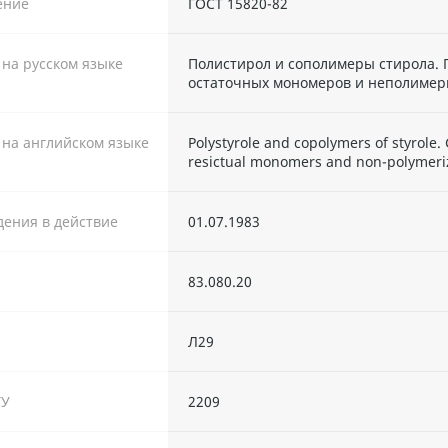
ение
ГОСТ 15820-82
 на русском языке
Полистирол и сополимеры стирола. 
остаточных мономеров и неполиме
 на английском языке
Polystyrole and copolymers of styrole
resictual monomers and non-polymeriz
дения в действие
01.07.1983
83.080.20
Л29
ТУ
2209