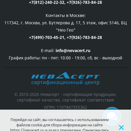
+7(812)-240-22-32,
+7(926)-783-84-28
Контакты в Москве:
117342, г. Москва, ул. Бутлерова д. 17, 5 этаж, офис 5146, БЦ
"Нео Гео"
+7(499)-703-45-21,
+7(926)-783-84-28
E-mail:
info@nevacert.ru
График работы:
пн - пят: 10:00 - 19:00, сб, вс - выходной
© 2010-2026 Невасерт - сертификация продукции,
сертификат качества, сертификат соответствия
ОГРН: 1107847355362
ИНН/КПП: 7801531687
Перейдя на сайт, вы соглашаетесь с использованием
ИНН/КПП: 780601001
файлов cookie для сбора информации на сайте
Политика персональных данных
https://nevacert.ru и за его пределами. Ознакомьтесь