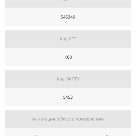
545340
Код КГС
К68
Код ОКСТУ
5453
Аннотация (область применения)