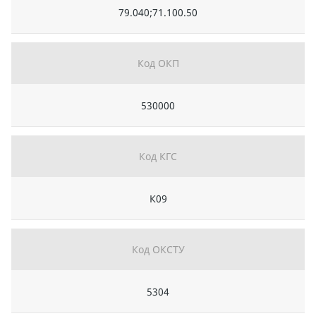
79.040;71.100.50
Код ОКП
530000
Код КГС
К09
Код ОКСТУ
5304