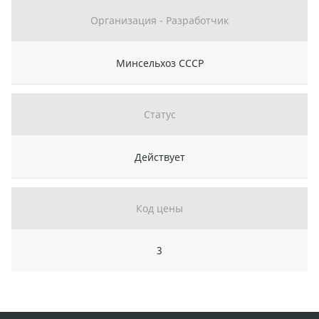
Организация - Разработчик
Минсельхоз СССР
Статус
Действует
Код цены
3