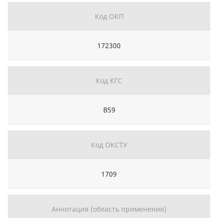
Код ОКП
172300
Код КГС
В59
Код ОКСТУ
1709
Аннотация (область применения)