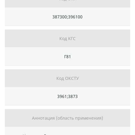
387300;396100
Код КГС
Г81
Код ОКСТУ
3961;3873
Аннотация (область применения)