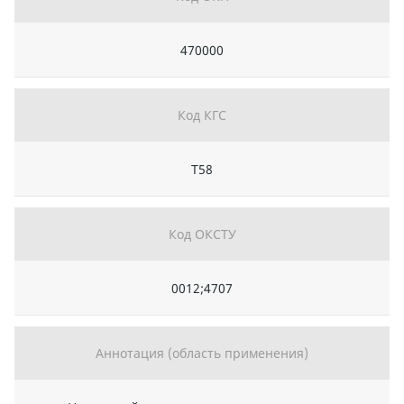
470000
Код КГС
Т58
Код ОКСТУ
0012;4707
Аннотация (область применения)