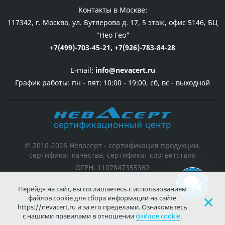
Контакты в Москве:
117342, г. Москва, ул. Бутлерова д. 17, 5 этаж, офис 5146, БЦ
"Нео Гео"
+7(499)-703-45-21,
+7(926)-783-84-28
E-mail:
info@nevacert.ru
График работы:
пн - пят: 10:00 - 19:00, сб, вс - выходной
© 2010-2026 Невасерт - сертификация продукции,
сертификат качества, сертификат соответствия
ОГРН: 1107847355362
ИНН/КПП: 7801531687
Перейдя на сайт, вы соглашаетесь с использованием
ИНН/КПП: 780601001
файлов cookie для сбора информации на сайте
Политика персональных данных
https://nevacert.ru и за его пределами. Ознакомьтесь
с нашими правилами в отношении
файлов cookie
.
Дизайн и разработка
Koyu.Tech