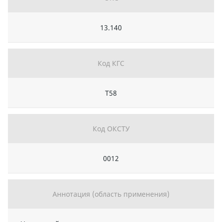
13.140
Код КГС
Т58
Код ОКСТУ
0012
Аннотация (область применения)