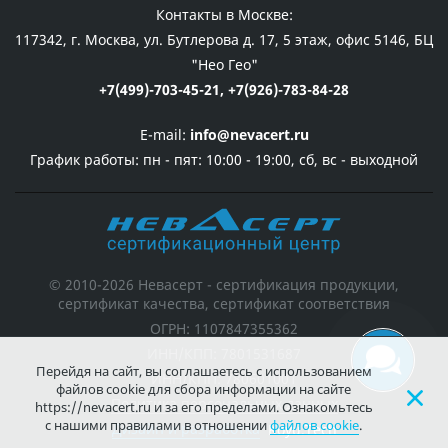
Контакты в Москве:
117342, г. Москва, ул. Бутлерова д. 17, 5 этаж, офис 5146, БЦ
"Нео Гео"
+7(499)-703-45-21,
+7(926)-783-84-28
E-mail:
info@nevacert.ru
График работы:
пн - пят: 10:00 - 19:00, сб, вс - выходной
© 2010-2026 Невасерт - сертификация продукции,
сертификат качества, сертификат соответствия
ОГРН: 1107847355362
ИНН/КПП: 7801531687
Перейдя на сайт, вы соглашаетесь с использованием
ИНН/КПП: 780601001
файлов cookie для сбора информации на сайте
Политика персональных данных
https://nevacert.ru и за его пределами. Ознакомьтесь
с нашими правилами в отношении
файлов cookie
.
Дизайн и разработка
Koyu.Tech