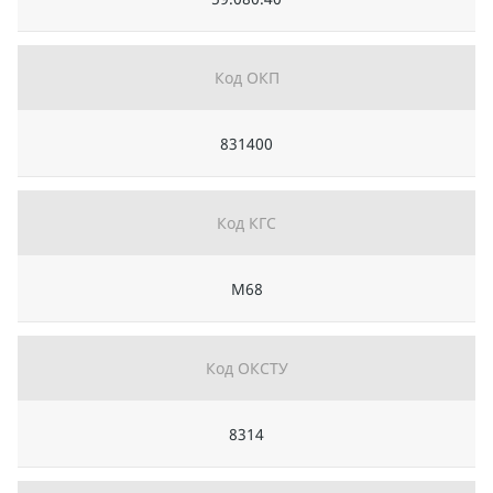
Код ОКП
831400
Код КГС
М68
Код ОКСТУ
8314