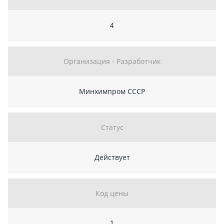
4
Организация - Разработчик
Минхимпром СССР
Статус
Действует
Код цены
1