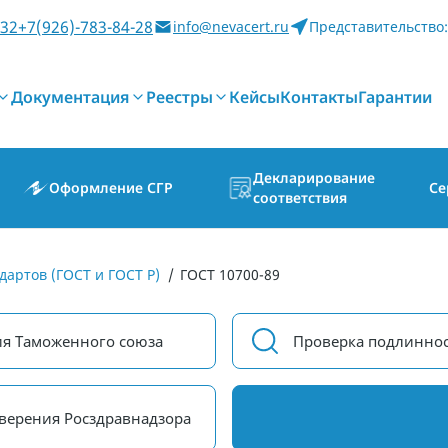
-32
+7(926)-783-84-28
info@nevacert.ru
Представительство:
Документация
Реестры
Кейсы
Контакты
Гарантии
Декларирование
Оформление СГР
Се
соответствия
дартов (ГОСТ и ГОСТ Р)
/
ГОСТ 10700-89
ия Таможенного союза
Проверка подлиннос
верения Росздравнадзора