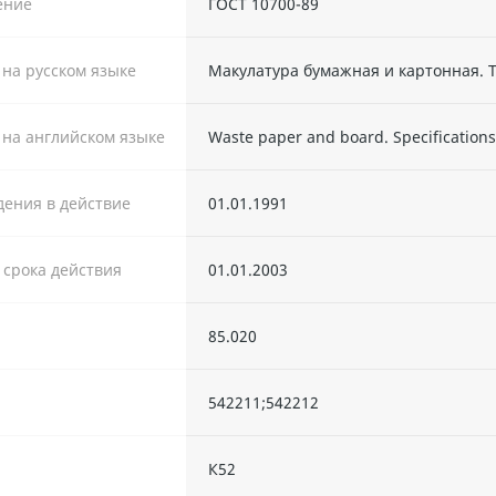
ение
ГОСТ 10700-89
 на русском языке
Макулатура бумажная и картонная. 
 на английском языке
Waste paper and board. Specification
дения в действие
01.01.1991
. срока действия
01.01.2003
85.020
542211;542212
К52