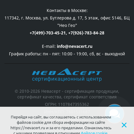
Контакты в Москве:
117342, г. Москва, ул. Бутлерова д. 17, 5 этаж, офис 5146, БЦ
"Нео Гео"
+7(499)-703-45-21,
+7(926)-783-84-28
E-mail:
info@nevacert.ru
График работы:
пн - пят: 10:00 - 19:00, сб, вс - выходной
© 2010-2026 Невасерт - сертификация продукции,
сертификат качества, сертификат соответствия
ОГРН: 1107847355362
ИНН/КПП: 7801531687
Перейдя на сайт, вы соглашаетесь с использованием
ИНН/КПП: 780601001
файлов cookie для сбора информации на сайте
Политика персональных данных
https://nevacert.ru и за его пределами. Ознакомьтесь
с нашими правилами в отношении
файлов cookie
.