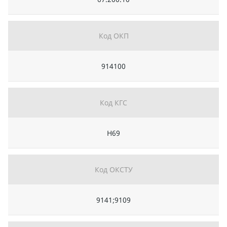
Код ОКП
914100
Код КГС
Н69
Код ОКСТУ
9141;9109