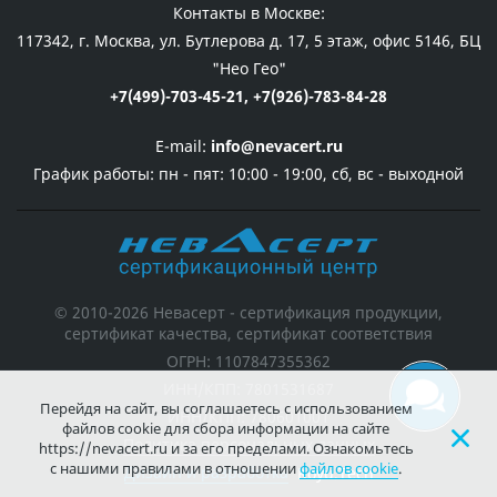
Контакты в Москве:
117342, г. Москва, ул. Бутлерова д. 17, 5 этаж, офис 5146, БЦ
"Нео Гео"
+7(499)-703-45-21,
+7(926)-783-84-28
E-mail:
info@nevacert.ru
График работы:
пн - пят: 10:00 - 19:00, сб, вс - выходной
© 2010-2026 Невасерт - сертификация продукции,
сертификат качества, сертификат соответствия
ОГРН: 1107847355362
ИНН/КПП: 7801531687
Перейдя на сайт, вы соглашаетесь с использованием
ИНН/КПП: 780601001
файлов cookie для сбора информации на сайте
Политика персональных данных
https://nevacert.ru и за его пределами. Ознакомьтесь
с нашими правилами в отношении
файлов cookie
.
Дизайн и разработка
Koyu.Tech