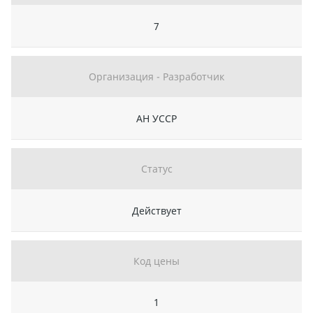
7
Организация - Разработчик
АН УССР
Статус
Действует
Код цены
1